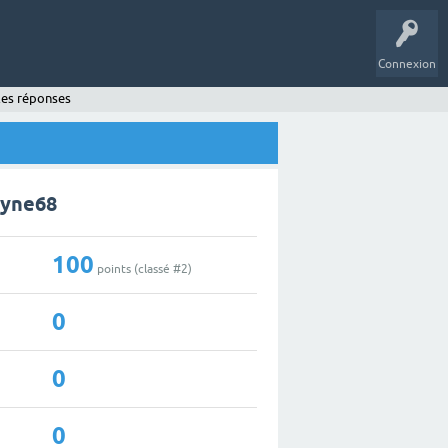
Connexion
les réponses
ayne68
100
points (classé #
2
)
0
0
0