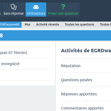
s
Sans réponse
Utilisateurs
Poser une question
 EGRDwayne68
Mur
Activité récente
Toutes les questions
Toutes 
68
Activités de EGRDw
puis 07 février)
r enregistré
Réputation
Questions posées
Réponses apportées
Commentaires apportés