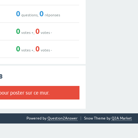
0
0
questions,
réponses
0
0
votes +,
votes -
0
0
votes +,
votes -
8
our poster sur ce mur.
Powered by
Question2Answer
Snow Theme by
Q2A Market