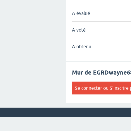
A évalué
A voté
A obtenu
Mur de EGRDwayne6
Se connecter
ou
S'inscrire
p